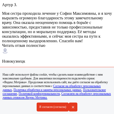
Артур З.
Моя сестра проходила лечение у Софии Максимовны, и я хочу
выразить огромную благодарность этому замечательному
врачу. Она оказала неоценимую помощь в борьбе с
зависимостью, предоставив не только профессиональные
консультации, но и моральную поддержку. Её методы
оказались эффективными, и сейчас моя сестра на пути к
полноценному выздоровлению. Спасибо вам!
Читать отзыв полностью
Новокузнецк
Наш сайт использует файлы cookie, чтобы сделать ваше взаимодействие с ним
максимально удобным. Для аналитики посещаемости подключён сервис
03.04.2025
«Яндекс.Метрика». Продолжая использовать сайт, вы даёте согласие на обработку
персональных данных в соответствии с
Согласие на обработку персональных
Егор Ч.
данных
,
Политика обработки и защиты персональных данных
,
Пользовательское
соглашение
,
Политикой конфиденциальности
,
Согласием на обработку персональных
данных сервисом Яндекс Метрика.
София Максимовна – это врач с большой буквы. Я проходил у
неё лечение от химической зависимости и могу сказать, что
+
Я согласен (согласна)
благодаря её профессионализму и чуткому отношению к
пациентам, я смог справиться с моей проблемой. София