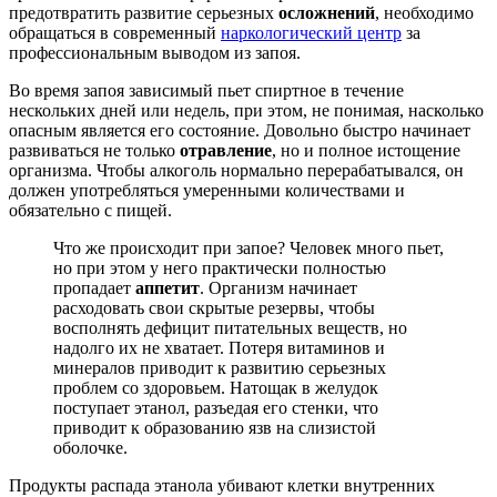
предотвратить развитие серьезных
осложнений
, необходимо
обращаться в современный
наркологический центр
за
профессиональным выводом из запоя.
Во время запоя зависимый пьет спиртное в течение
нескольких дней или недель, при этом, не понимая, насколько
опасным является его состояние. Довольно быстро начинает
развиваться не только
отравление
, но и полное истощение
организма. Чтобы алкоголь нормально перерабатывался, он
должен употребляться умеренными количествами и
обязательно с пищей.
Что же происходит при запое? Человек много пьет,
но при этом у него практически полностью
пропадает
аппетит
. Организм начинает
расходовать свои скрытые резервы, чтобы
восполнять дефицит питательных веществ, но
надолго их не хватает. Потеря витаминов и
минералов приводит к развитию серьезных
проблем со здоровьем. Натощак в желудок
поступает этанол, разъедая его стенки, что
приводит к образованию язв на слизистой
оболочке.
Продукты распада этанола убивают клетки внутренних