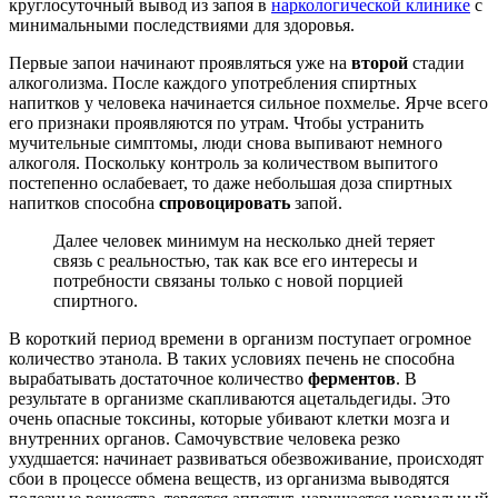
круглосуточный вывод из запоя в
наркологической клинике
с
минимальными последствиями для здоровья.
Первые запои начинают проявляться уже на
второй
стадии
алкоголизма. После каждого употребления спиртных
напитков у человека начинается сильное похмелье. Ярче всего
его признаки проявляются по утрам. Чтобы устранить
мучительные симптомы, люди снова выпивают немного
алкоголя. Поскольку контроль за количеством выпитого
постепенно ослабевает, то даже небольшая доза спиртных
напитков способна
спровоцировать
запой.
Далее человек минимум на несколько дней теряет
связь с реальностью, так как все его интересы и
потребности связаны только с новой порцией
спиртного.
В короткий период времени в организм поступает огромное
количество этанола. В таких условиях печень не способна
вырабатывать достаточное количество
ферментов
. В
результате в организме скапливаются ацетальдегиды. Это
очень опасные токсины, которые убивают клетки мозга и
внутренних органов. Самочувствие человека резко
ухудшается: начинает развиваться обезвоживание, происходят
сбои в процессе обмена веществ, из организма выводятся