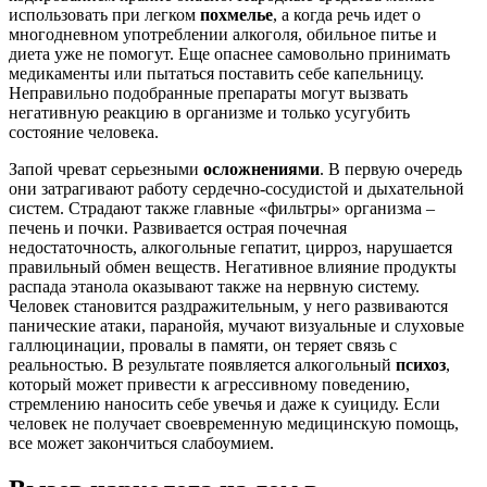
использовать при легком
похмелье
, а когда речь идет о
многодневном употреблении алкоголя, обильное питье и
диета уже не помогут. Еще опаснее самовольно принимать
медикаменты или пытаться поставить себе капельницу.
Неправильно подобранные препараты могут вызвать
негативную реакцию в организме и только усугубить
состояние человека.
Запой чреват серьезными
осложнениями
. В первую очередь
они затрагивают работу сердечно-сосудистой и дыхательной
систем. Страдают также главные «фильтры» организма –
печень и почки. Развивается острая почечная
недостаточность, алкогольные гепатит, цирроз, нарушается
правильный обмен веществ. Негативное влияние продукты
распада этанола оказывают также на нервную систему.
Человек становится раздражительным, у него развиваются
панические атаки, паранойя, мучают визуальные и слуховые
галлюцинации, провалы в памяти, он теряет связь с
реальностью. В результате появляется алкогольный
психоз
,
который может привести к агрессивному поведению,
стремлению наносить себе увечья и даже к суициду. Если
человек не получает своевременную медицинскую помощь,
все может закончиться слабоумием.