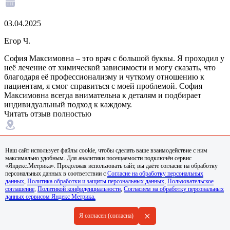
03.04.2025
Егор Ч.
София Максимовна – это врач с большой буквы. Я проходил у
неё лечение от химической зависимости и могу сказать, что
благодаря её профессионализму и чуткому отношению к
пациентам, я смог справиться с моей проблемой. София
Максимовна всегда внимательна к деталям и подбирает
индивидуальный подход к каждому.
Читать отзыв полностью
Новокузнецк
Наш сайт использует файлы cookie, чтобы сделать ваше взаимодействие с ним
максимально удобным. Для аналитики посещаемости подключён сервис
«Яндекс.Метрика». Продолжая использовать сайт, вы даёте согласие на обработку
персональных данных в соответствии с
Согласие на обработку персональных
данных
,
Политика обработки и защиты персональных данных
,
Пользовательское
18.06.2025
соглашение
,
Политикой конфиденциальности
,
Согласием на обработку персональных
данных сервисом Яндекс Метрика.
Арина Г.
+
Я согласен (согласна)
Моя благодарность Надежде Никитичне безгранична. Она
помогла моему брату справиться с алкоголизмом, который